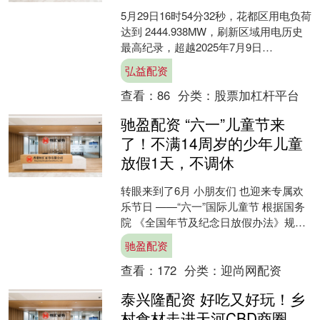
5月29日16时54分32秒，花都区用电负荷
达到 2444.938MW，刷新区域用电历史
最高纪录，超越2025年7月9日
2444.8MW 峰值。面对今夏快速攀升....
弘益配资
查看：
86
分类：
股票加杠杆平台
驰盈配资 “六一”儿童节来
了！不满14周岁的少年儿童
放假1天，不调休
转眼来到了6月 小朋友们 也迎来专属欢
乐节日 ——“六一”国际儿童节 根据国务
院 《全国年节及纪念日放假办法》规定
儿童节（6月1日） 为部分公民放假的节
驰盈配资
日及纪....
查看：
172
分类：
迎尚网配资
泰兴隆配资 好吃又好玩！乡
村食材走进天河CBD商圈