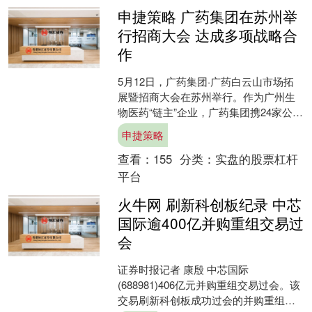
申捷策略 广药集团在苏州举
行招商大会 达成多项战略合
作
5月12日，广药集团·广药白云山市场拓
展暨招商大会在苏州举行。作为广州生
物医药“链主”企业，广药集团携24家公司
下属及关联企业、13家中华老字号及多
申捷策略
款新品亮相，....
查看：
155
分类：
实盘的股票杠杆
平台
火牛网 刷新科创板纪录 中芯
国际逾400亿并购重组交易过
会
证券时报记者 康殷 中芯国际
(688981)406亿元并购重组交易过会。该
交易刷新科创板成功过会的并购重组交