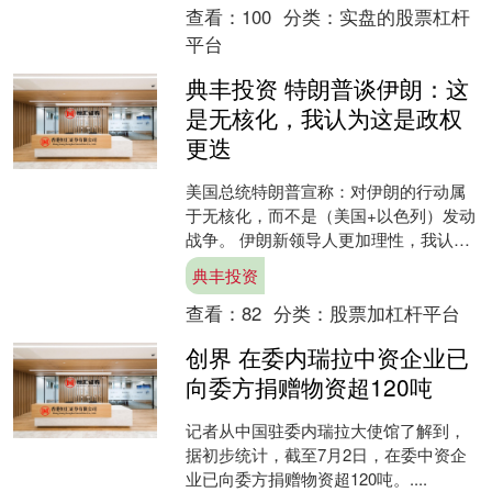
查看：
100
分类：
实盘的股票杠杆
平台
典丰投资 特朗普谈伊朗：这
是无核化，我认为这是政权
更迭
美国总统特朗普宣称：对伊朗的行动属
于无核化，而不是（美国+以色列）发动
战争。 伊朗新领导人更加理性，我认为
这就是政权更迭。 伊朗还有一些导弹，
典丰投资
我们可以将其摧毁。....
查看：
82
分类：
股票加杠杆平台
创界 在委内瑞拉中资企业已
向委方捐赠物资超120吨
记者从中国驻委内瑞拉大使馆了解到，
据初步统计，截至7月2日，在委中资企
业已向委方捐赠物资超120吨。....