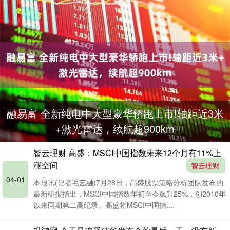
融易富 全新纯电中大型豪华轿跑上市!轴距近3米
+激光雷达，续航超900km
智云理财 高盛：MSCI中国指数未来12个月有11%上
涨空间
智云理财
04-01
本报讯(记者毛艺融)7月28日，高盛股票策略分析团队发布的
最新研报指出，MSCI中国指数年初至今飙升25%，创2010年
以来同期第二高纪录。高盛将MSCI中国指....