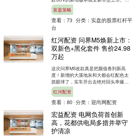
期有想购买SUV的车友们可以一起来了
富盈策略
解一下： 6....
查看：
73
分类：
实盘的股票杠杆平
台
红河配资 问界M5焕新上市：
双新色+黑化套件 售价24.98
万起
这次问界M5改款真是把颜值卷到新高
度！新增的大溪地灰和大都会红配色太
抓眼球了，实车开出去绝对回头率爆
表。红色制动卡钳配上黑化处理的品牌
红河配资
标识、侧视摄像头罩和轮毂，....
查看：
80
分类：
迎尚网配资
宏益配资 电网负荷首创新
高，花都供电局多措并举守
护清凉