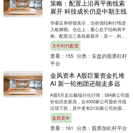
策略：配置上沿再平衡线索
展开 科技成长仍是中期主线
华泰证券研报表示，当前强结构行情进
入歇脚期。仓位上，重心在于结构再平
衡。配置沿三条线索展开：其一，科技
成长仍是中期主线，AI算力链产业趋势
大牛时代配资
并未被破坏，其中，海外....
查看：
155
分类：
实盘的股票杠杆
平台
金风资本 A股巨量资金扎堆
AI 新一轮抱团还能走多远
A股5月走出极端分化行情：584家公司股
价创历史新高，近4000家公司股价月线
出现下跌，其中更有2132家公司的股价
已跌破2025年4月沪指3000点时的价
金风资本
格。....
查看：
161
分类：
股票加杠杆平台