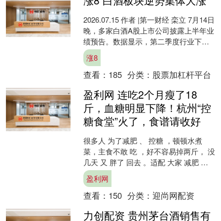
2026.07.15 作者 |第一财经 栾立 7月14日
晚，多家白酒A股上市公司披露上半年业
绩预告。数据显示，第二季度行业下滑
态势不仅延续，且幅度有所扩大，其
涨8
中....
查看：
185
分类：
股票加杠杆平台
盈利网 连吃2个月瘦了18
斤，血糖明显下降！杭州“控
糖食堂”火了，食谱请收好
很多人 为了减肥 、 控糖 ，顿顿水煮
菜，主食不敢 吃 ，好不容易掉两斤， 没
几天 又 胖了 回去 。适配 大家 减肥 、
控糖的 需求， 最近 杭州 一家 “....
盈利网
查看：
150
分类：
迎尚网配资
力创配资 贵州茅台酒销售有