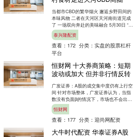
当都市CBD的繁华烟火 邂逅乡野田间的
本味风物 二者在天河区天河南街道完成
了 一场双向奔赴的美味融合 5月30日 “寻
味百千万 相聚天河南”系列美食文化活动
泰兴隆配资
在....
查看：
172
分类：
实盘的股票杠杆
平台
恒财网 十大券商策略：短期
波动或加大 但并非行情反转
广发证券：A股的成交集中度仍有上行空
间 针对市场整体，广发证券认为，当指
数没有负面β的情况下，市场也不会出现
资金全面流出，季度维度上，还是可以
恒财网
聚焦业绩和产业，即....
查看：
177
分类：
迎尚网配资
大牛时代配资 华泰证券A股