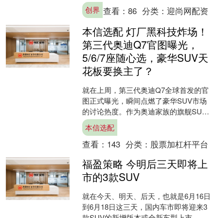
创界
查看：
86
分类：
迎尚网配资
本信选配 灯厂黑科技炸场！
第三代奥迪Q7官图曝光，
5/6/7座随心选，豪华SUV天
花板要换主了？
就在上周，第三代奥迪Q7全球首发的官
图正式曝光，瞬间点燃了豪华SUV市场
的讨论热度。作为奥迪家族的旗舰SUV
之一，这次换代可以说是全方位的重构
本信选配
升级，尤其在“灯厂....
查看：
143
分类：
股票加杠杆平台
福盈策略 今明后三天即将上
市的3款SUV
就在今天、明天、后天，也就是6月16日
到6月18日这三天，国内车市即将迎来3
款SUV的新增版本或全新车型上市。近