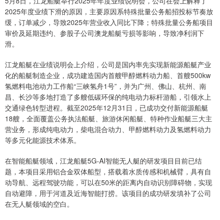
5月8日，江龙船艇举行2025年年度业绩说明会，公司在会上解释了
2025年度业绩下滑的原因，主要原因系特殊批量公务船招投标节奏放
缓，订单减少，导致2025年营业收入同比下降；特殊批量公务船项目
审价及延期违约、参股子公司澳龙船艇亏损等影响，导致净利润下
滑。
江龙船艇在业绩说明会上介绍，公司是国内率先实现新能源船艇产业
化的船艇制造企业，成功建造国内首艘甲醇燃料动力船、首艘500kw
氢燃料电池动力工作船“三峡氢舟1号”，并为广州、佛山、杭州、南
昌、长沙等多地打造了多艘低碳环保的纯电动力标杆游船，引领水上
交通绿色转型进程。截至2025年12月31日，已成功交付新能源船艇
18艘，全面覆盖公务执法船艇、旅游休闲船艇、特种作业船艇三大主
营业务，形成纯电动力，柴电混合动力、甲醇燃料动力及氢燃料动力
等多元化能源技术体系。
在智能船艇领域，江龙船艇5G-AI智能无人艇的研发项目目前已结
题，本项目采用铝合金双体船型，搭载着水质传感和机械臂，具有自
动导航、远程驾驶功能，可以在50米的距离内自动识别障碍物，实现
自动避障，用于河道及近海智能打捞。该项目的成功研发填补了公司
在无人艇领域的空白。