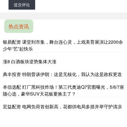
提交评论
热点资讯
银易配资 课堂到市集，舞台连心灵，上戏美育展演让2200余
少年“艺”起快乐
涨8 白酒板块逆势集体大涨
典丰投资 特朗普谈伊朗：这是无核化，我认为这是政权更迭
本信选配 灯厂黑科技炸场！第三代奥迪Q7官图曝光，5/6/7座
随心选，豪华SUV天花板要换主了？
宏益配资 电网负荷首创新高，花都供电局多措并举守护清凉