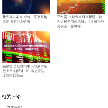
元宝枫资本 科威特一军事基地
千红网 金融壹账通金新明：融
遭袭10名军人受伤
合大模型与传统AI，让金融服务
更安全、更可靠
融易富 全新纯电中大型豪华轿
跑上市!轴距近3米+激光雷达，
续航超900km
相关评论
本文评分
*