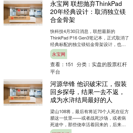
永宝网 联想抛弃ThinkPad
20年经典设计：取消独立镁
合金骨架
快科技4月30日消息，联想最新的
ThinkPad P16 Gen3笔记本，正式取消了
经典标配的独立镁铝金骨架设计，也
称“防滚架”(roll cage)。 200....
永宝网
查看：
151
分类：
实盘的股票杠杆
平台
河源华锋 他识破宋江，假装
回乡探母，结果一去不返，
成为水浒结局最好的人
梁山108将，最后有将近70个人死在征方
腊这一仗里——或者战死沙场，或者病
死途中，那些侥幸活着回来的，后来也
大多死于朝廷的毒酒和政治清洗。 但有