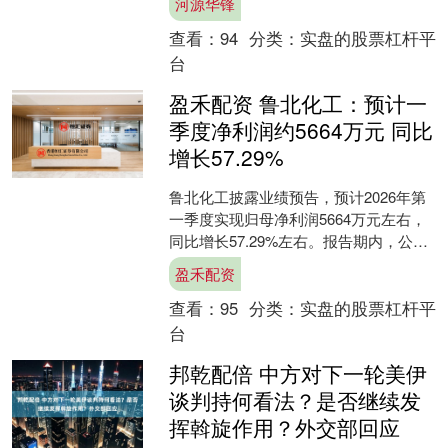
河源华锋
一个人，没有去。....
查看：
94
分类：
实盘的股票杠杆平
台
盈禾配资 鲁北化工：预计一
季度净利润约5664万元 同比
增长57.29%
鲁北化工披露业绩预告，预计2026年第
一季度实现归母净利润5664万元左右，
同比增长57.29%左右。报告期内，公司
主要原材料采购价格同比明显下降，有
盈禾配资
效降低了产....
查看：
95
分类：
实盘的股票杠杆平
台
邦乾配倍 中方对下一轮美伊
谈判持何看法？是否继续发
挥斡旋作用？外交部回应