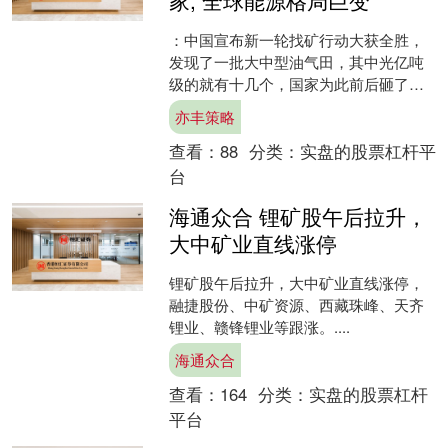
家, 全球能源格局巨变
：中国宣布新一轮找矿行动大获全胜，
发现了一批大中型油气田，其中光亿吨
级的就有十几个，国家为此前后砸了将
近四千五百亿元。 欧盟委员会主席冯德
亦丰策略
莱恩站在欧洲议会发出警....
查看：
88
分类：
实盘的股票杠杆平
台
海通众合 锂矿股午后拉升，
大中矿业直线涨停
锂矿股午后拉升，大中矿业直线涨停，
融捷股份、中矿资源、西藏珠峰、天齐
锂业、赣锋锂业等跟涨。....
海通众合
查看：
164
分类：
实盘的股票杠杆
平台