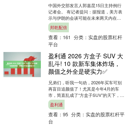
中国外交部发言人郭嘉昆15日主持例行
记者会。 有记者提问：据报道，美方表
示与伊朗的会谈可能在未来两天内在巴
基斯坦举行。中方对此有何评论，对下
邦乾配倍
一轮的谈判持何看法？....
查看：
161
分类：
实盘的股票杠杆
平台
盈利通 2026 方盒子 SUV 大
乱斗! 10 款新车集体炸场，
颜值之外全是硬实力✅
兄弟们，听我一句劝，2026年买车可别
再盲目追颜值了！尤其是今年4月的车
市，简直乱成了“方盒子SUV”的天下，堪
称一场神仙打架。从十几万的亲民款到
盈利通
上百万的豪华款....
查看：
95
分类：
实盘的股票杠杆平
台