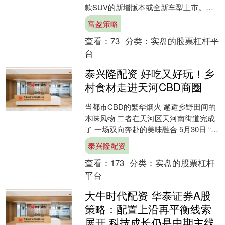
款SUV的新增版本或全新车型上市。近
期有想购买SUV的车友们可以一起来了
富盈策略
解一下： 6....
查看：
73
分类：
实盘的股票杠杆平
台
泰兴隆配资 好吃又好玩！乡
村食材走进天河CBD商圈
当都市CBD的繁华烟火 邂逅乡野田间的
本味风物 二者在天河区天河南街道完成
了 一场双向奔赴的美味融合 5月30日 “寻
味百千万 相聚天河南”系列美食文化活动
泰兴隆配资
在....
查看：
173
分类：
实盘的股票杠杆
平台
大牛时代配资 华泰证券A股
策略：配置上沿再平衡线索
展开 科技成长仍是中期主线