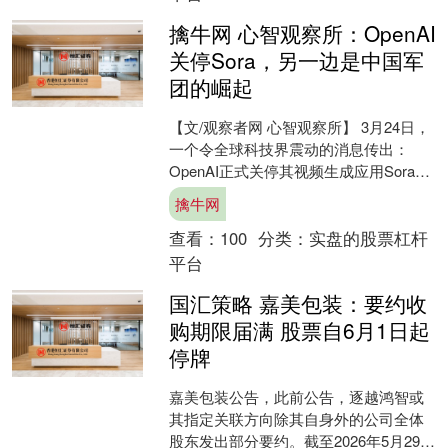
擒牛网 心智观察所：OpenAI
关停Sora，另一边是中国军
团的崛起
【文/观察者网 心智观察所】 3月24日，
一个令全球科技界震动的消息传出：
OpenAI正式关停其视频生成应用Sora，
同时终止与迪士尼价值10亿美元的合作
擒牛网
协议。....
查看：
100
分类：
实盘的股票杠杆
平台
国汇策略 嘉美包装：要约收
购期限届满 股票自6月1日起
停牌
嘉美包装公告，此前公告，逐越鸿智或
其指定关联方向除其自身外的公司全体
股东发出部分要约。截至2026年5月29