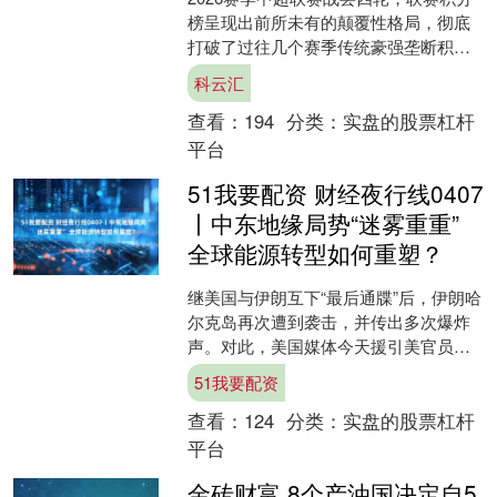
榜呈现出前所未有的颠覆性格局，彻底
打破了过往几个赛季传统豪强垄断积分
榜上游的固有局面。“西南双雄”成都蓉城
科云汇
与重庆铜梁龙位居....
查看：
194
分类：
实盘的股票杠杆
平台
51我要配资 财经夜行线0407
丨中东地缘局势“迷雾重重”
全球能源转型如何重塑？
继美国与伊朗互下“最后通牒”后，伊朗哈
尔克岛再次遭到袭击，并传出多次爆炸
声。对此，美国媒体今天援引美官员的
话报道称，美军对伊朗石油出口枢....
51我要配资
查看：
124
分类：
实盘的股票杠杆
平台
金砖财富 8个产油国决定自5