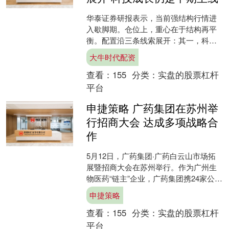
华泰证券研报表示，当前强结构行情进
入歇脚期。仓位上，重心在于结构再平
衡。配置沿三条线索展开：其一，科技
成长仍是中期主线，AI算力链产业趋势
大牛时代配资
并未被破坏，其中，海外....
查看：
155
分类：
实盘的股票杠杆
平台
申捷策略 广药集团在苏州举
行招商大会 达成多项战略合
作
5月12日，广药集团·广药白云山市场拓
展暨招商大会在苏州举行。作为广州生
物医药“链主”企业，广药集团携24家公司
下属及关联企业、13家中华老字号及多
申捷策略
款新品亮相，....
查看：
155
分类：
实盘的股票杠杆
平台