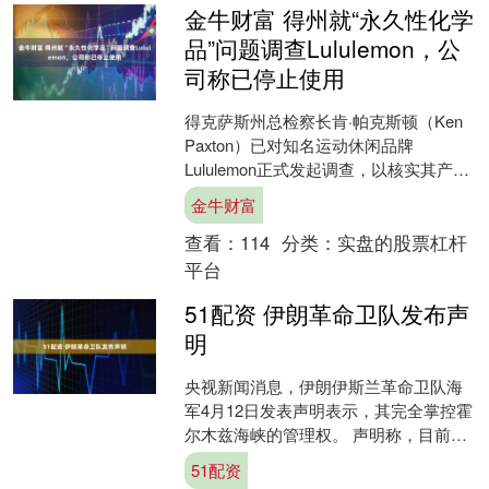
金牛财富 得州就“永久性化学
品”问题调查Lululemon，公
司称已停止使用
得克萨斯州总检察长肯·帕克斯顿（Ken
Paxton）已对知名运动休闲品牌
Lululemon正式发起调查，以核实其产品
中是否含有对人体健康构成潜在风险
金牛财富
的“永久性....
查看：
114
分类：
实盘的股票杠杆
平台
51配资 伊朗革命卫队发布声
明
央视新闻消息，伊朗伊斯兰革命卫队海
军4月12日发表声明表示，其完全掌控霍
尔木兹海峡的管理权。 声明称，目前仅
允许非军用船只依据特定规定通过海
51配资
峡。声明还否认了关于....