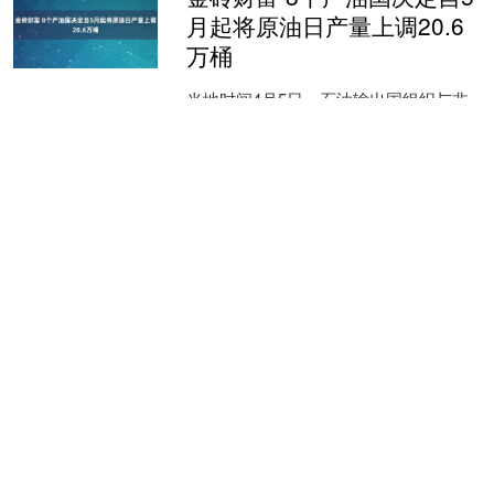
月起将原油日产量上调20.6
万桶
当地时间4月5日，石油输出国组织与非
OPEC产油国组成的“OPEC+”中8个成员
国举行会议，决定自2026年5月起将原油
日产量上调20.6万桶，延续此前逐步退
金砖财富
出....
查看：
161
分类：
实盘的股票杠杆
平台
成都赚配网 7月24日，湖南
市场80mmT3低氧铜杆报价
79150-79250元吨送到，均
价79200元吨，较上一日持
平。
7月24日，湖南市场8.0mmT3低氧铜杆报
价79150-79250元/吨送到，均价79200