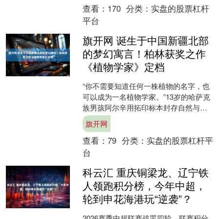
查看：
170
分类：
实盘的股票杠杆
平台
旗开网 诞生于中国新疆北部
的梦幻寓言！柏林获奖之作
《植物学家》定档
“你不需要知道任何一株植物的名字，也
可以成为一名植物学家。”13岁的哈萨克
族男孩阿尔辛用拓印标本封存自然与记
忆，却在成长中第一次触碰离别。 4月
旗开网
14日，曾在海内....
查看：
79
分类：
实盘的股票杠杆平
台
科云汇 重庆铜梁龙、辽宁铁
人领跑积分榜，今年中超，
轮到申花海港玩“逆袭”？
2026赛季中超联赛战罢四轮，联赛积分