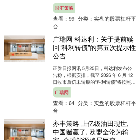
日，本次要约收购期限已届满。鉴于本
国汇策略
次要约收购结果需进....
查看：
99
分类：
实盘的股票杠杆平
台
广瑞网 科达利：关于提前赎
回“科利转债”的第五次提示性
公告
证券日报网讯 5月25日，科达利发布公
告称，根据安排，截至 2026 年 6 月 12
日收市后仍未转股的“科利转债”将按照
101.405 元/张（含息税）的....
广瑞网
查看：
64
分类：
实盘的股票杠杆平
台
亦丰策略 上亿级油田现世,
中国赌赢了, 欧盟全沦为输