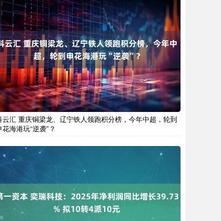
科云汇 重庆铜梁龙、辽宁铁人领跑积分榜，今年中超，轮到
申花海港玩“逆袭”？