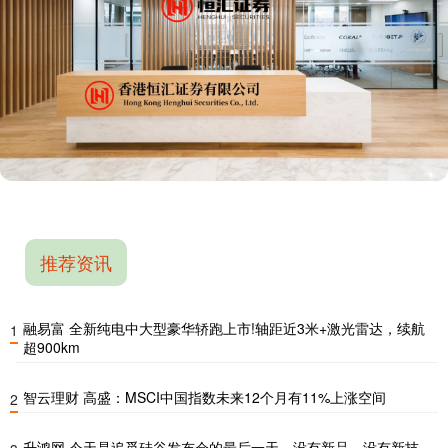
推荐资讯
融易富 全新纯电中大型豪华轿跑上市!轴距近3米+激光雷达，续航
1
超900km
智云理财 高盛：MSCI中国指数未来12个月有11%上涨空间
2
升鸿网 今天是追觅硅谷发布会的最后一天，没有新品、没有新技