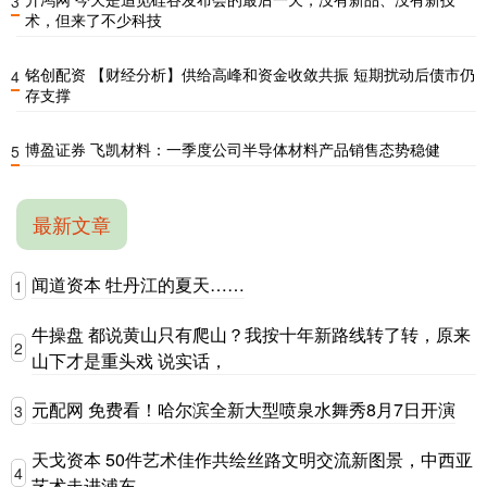
3
术，但来了不少科技
铭创配资 【财经分析】供给高峰和资金收敛共振 短期扰动后债市仍
4
存支撑
博盈证券 飞凯材料：一季度公司半导体材料产品销售态势稳健
5
最新文章
闻道资本 牡丹江的夏天……
1
牛操盘 都说黄山只有爬山？我按十年新路线转了转，原来
2
山下才是重头戏 说实话，
元配网 免费看！哈尔滨全新大型喷泉水舞秀8月7日开演
3
天戈资本 50件艺术佳作共绘丝路文明交流新图景，中西亚
4
艺术走进浦东