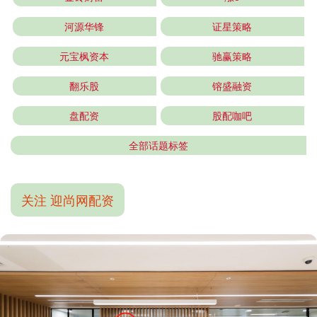
河源华锋
证星策略
元宝枫资本
驰赢策略
翻乐股
镕盛融资
盘配资
股配咖吧
全部话题标签
关注 迎尚网配资