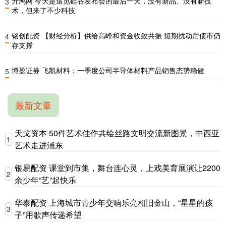
升鸿网 今天是追觅硅谷发布会的最后一天，没有新品、没有新技
3
术，但来了不少科技
铭创配资 【财经分析】供给高峰和资金收敛共振 短期扰动后债市仍
4
存支撑
博盈证券 飞凯材料：一季度公司半导体材料产品销售态势稳健
5
最新文章
天戈资本 50件艺术佳作共绘丝路文明交流新图景，中西亚
1
艺术走进浦东
银易配资 课堂到市集，舞台连心灵，上戏美育展演让2200
2
余少年“艺”起快乐
华泰配资 上海城市青少年交响乐亮相旧金山，“星星的孩
3
子”用歌声传递希望