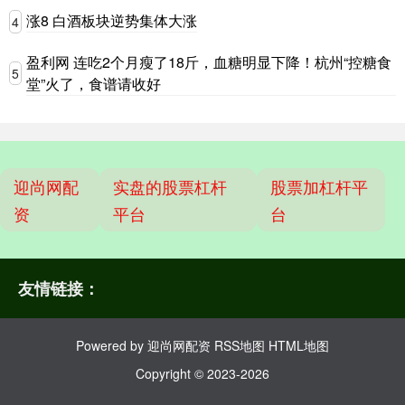
涨8 白酒板块逆势集体大涨
4
盈利网 连吃2个月瘦了18斤，血糖明显下降！杭州“控糖食
5
堂”火了，食谱请收好
迎尚网配
实盘的股票杠杆
股票加杠杆平
资
平台
台
友情链接：
Powered by
迎尚网配资
RSS地图
HTML地图
Copyright
© 2023-2026