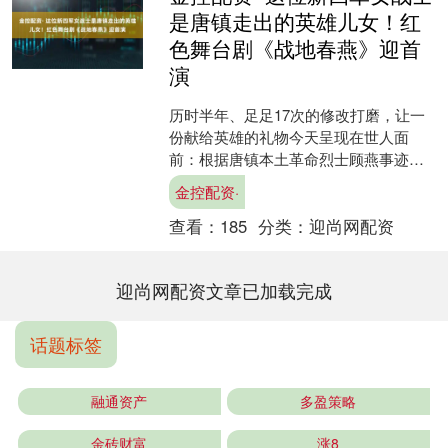
是唐镇走出的英雄儿女！红
色舞台剧《战地春燕》迎首
演
历时半年、足足17次的修改打磨，让一
份献给英雄的礼物今天呈现在世人面
前：根据唐镇本土革命烈士顾燕事迹创
作的红色舞台剧《战地春燕》迎来首
金控配资·
演。这是该镇持续发掘保护本....
查看：
185
分类：
迎尚网配资
迎尚网配资文章已加载完成
话题标签
融通资产
多盈策略
金砖财富
涨8