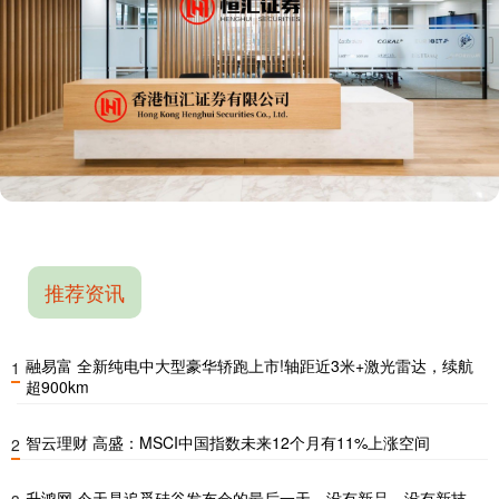
推荐资讯
融易富 全新纯电中大型豪华轿跑上市!轴距近3米+激光雷达，续航
1
超900km
智云理财 高盛：MSCI中国指数未来12个月有11%上涨空间
2
升鸿网 今天是追觅硅谷发布会的最后一天，没有新品、没有新技