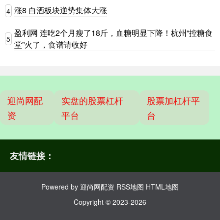
涨8 白酒板块逆势集体大涨
4
盈利网 连吃2个月瘦了18斤，血糖明显下降！杭州“控糖食
5
堂”火了，食谱请收好
迎尚网配
实盘的股票杠杆
股票加杠杆平
资
平台
台
友情链接：
Powered by
迎尚网配资
RSS地图
HTML地图
Copyright
© 2023-2026