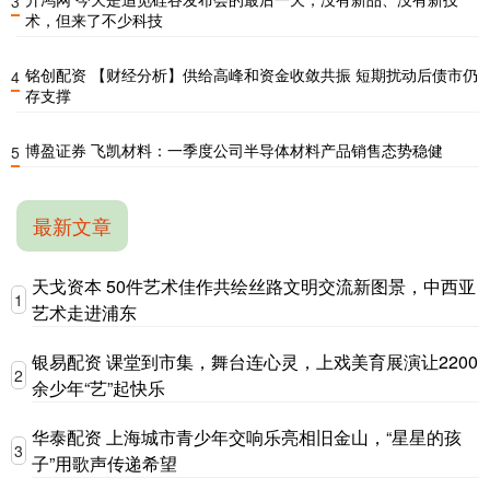
3
术，但来了不少科技
铭创配资 【财经分析】供给高峰和资金收敛共振 短期扰动后债市仍
4
存支撑
博盈证券 飞凯材料：一季度公司半导体材料产品销售态势稳健
5
最新文章
天戈资本 50件艺术佳作共绘丝路文明交流新图景，中西亚
1
艺术走进浦东
银易配资 课堂到市集，舞台连心灵，上戏美育展演让2200
2
余少年“艺”起快乐
华泰配资 上海城市青少年交响乐亮相旧金山，“星星的孩
3
子”用歌声传递希望