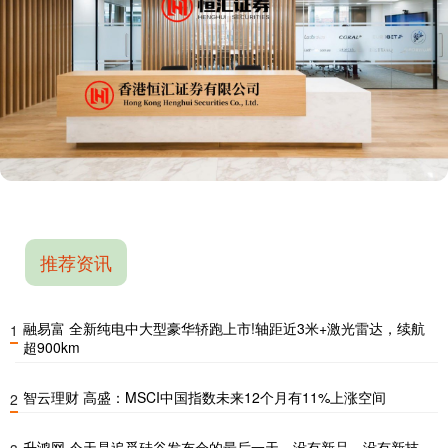
推荐资讯
融易富 全新纯电中大型豪华轿跑上市!轴距近3米+激光雷达，续航
1
超900km
智云理财 高盛：MSCI中国指数未来12个月有11%上涨空间
2
升鸿网 今天是追觅硅谷发布会的最后一天，没有新品、没有新技