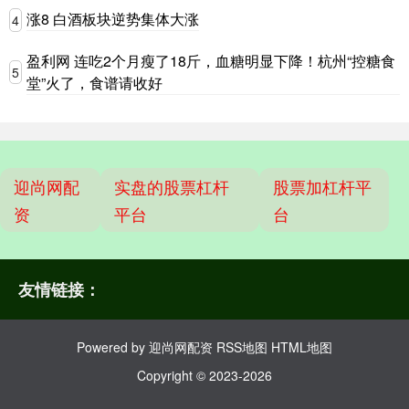
涨8 白酒板块逆势集体大涨
4
盈利网 连吃2个月瘦了18斤，血糖明显下降！杭州“控糖食
5
堂”火了，食谱请收好
迎尚网配
实盘的股票杠杆
股票加杠杆平
资
平台
台
友情链接：
Powered by
迎尚网配资
RSS地图
HTML地图
Copyright
© 2023-2026