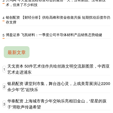
3
术，但来了不少科技
铭创配资 【财经分析】供给高峰和资金收敛共振 短期扰动后债市仍
4
存支撑
博盈证券 飞凯材料：一季度公司半导体材料产品销售态势稳健
5
最新文章
天戈资本 50件艺术佳作共绘丝路文明交流新图景，中西亚
1
艺术走进浦东
银易配资 课堂到市集，舞台连心灵，上戏美育展演让2200
2
余少年“艺”起快乐
华泰配资 上海城市青少年交响乐亮相旧金山，“星星的孩
3
子”用歌声传递希望