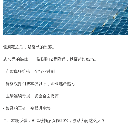
但疯狂之后，是漫长的坠落。
从73元的巅峰，一路跌到12元附近，跌幅超过82%。
- 产能疯狂扩张，全行业过剩
- 价格战打到成本线以下，企业越产越亏
- 业绩连续亏损，资金全面撤离
- 曾经的王者，被踩进尘埃
二、本轮反弹：91%涨幅后又跌30%，波动为何这么大？