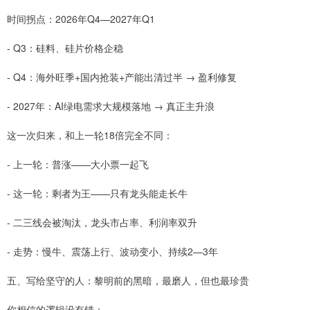
时间拐点：2026年Q4—2027年Q1
- Q3：硅料、硅片价格企稳
- Q4：海外旺季+国内抢装+产能出清过半 → 盈利修复
- 2027年：AI绿电需求大规模落地 → 真正主升浪
这一次归来，和上一轮18倍完全不同：
- 上一轮：普涨——大小票一起飞
- 这一轮：剩者为王——只有龙头能走长牛
- 二三线会被淘汰，龙头市占率、利润率双升
- 走势：慢牛、震荡上行、波动变小、持续2—3年
五、写给坚守的人：黎明前的黑暗，最磨人，但也最珍贵
你相信的逻辑没有错：