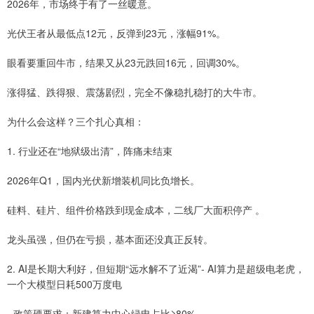
2026年，市场终于有了一丝暖意。
光伏王者从最低点12元，反弹到23元，涨幅91%。
眼看要重回牛市，结果又从23元跌回16元，回调30%。
涨得猛、跌得狠、震荡剧烈，完全不像稳扎稳打的大牛市。
为什么会这样？三个扎心真相：
1. 行业还在“地狱级出清”，阵痛未结束
2026年Q1，国内光伏新增装机同比负增长。
硅料、硅片、组件价格跌到现金成本，二线厂大面积停产 。
龙头虽强，但仍在亏损，基本面还没真正反转。
2. AI是长期大利好，但短期“远水解不了近渴”- AI算力是超级电老虎，
一个大模型日耗500万度电
- 政策硬要求：新建算力中心绿电占比≥80%