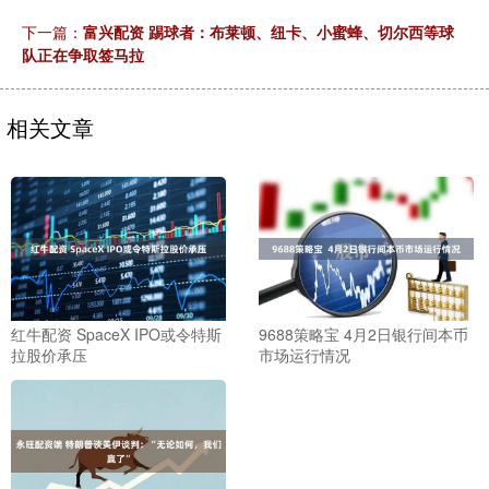
下一篇：
富兴配资 踢球者：布莱顿、纽卡、小蜜蜂、切尔西等球
队正在争取签马拉
相关文章
红牛配资 SpaceX IPO或令特斯
9688策略宝 4月2日银行间本币
拉股价承压
市场运行情况