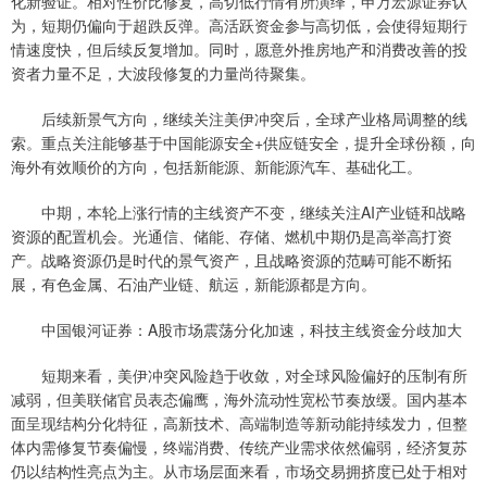
化新验证。相对性价比修复，高切低行情有所演绎，申万宏源证券认
为，短期仍偏向于超跌反弹。高活跃资金参与高切低，会使得短期行
情速度快，但后续反复增加。同时，愿意外推房地产和消费改善的投
资者力量不足，大波段修复的力量尚待聚集。
后续新景气方向，继续关注美伊冲突后，全球产业格局调整的线
索。重点关注能够基于中国能源安全+供应链安全，提升全球份额，向
海外有效顺价的方向，包括新能源、新能源汽车、基础化工。
中期，本轮上涨行情的主线资产不变，继续关注AI产业链和战略
资源的配置机会。光通信、储能、存储、燃机中期仍是高举高打资
产。战略资源仍是时代的景气资产，且战略资源的范畴可能不断拓
展，有色金属、石油产业链、航运，新能源都是方向。
中国银河证券：A股市场震荡分化加速，科技主线资金分歧加大
短期来看，美伊冲突风险趋于收敛，对全球风险偏好的压制有所
减弱，但美联储官员表态偏鹰，海外流动性宽松节奏放缓。国内基本
面呈现结构分化特征，高新技术、高端制造等新动能持续发力，但整
体内需修复节奏偏慢，终端消费、传统产业需求依然偏弱，经济复苏
仍以结构性亮点为主。从市场层面来看，市场交易拥挤度已处于相对