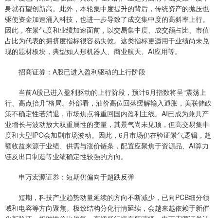
身就有望创新高。此外，本轮集中度提升的背后，传统资产的抛压也
驱使资金加速涌入科技，也进一步导致了成交集中度的高斜率上行。
因此，在景气度和业绩加速面前，以交易集中度、成交额占比、市值
占比为代表的拥挤度指标很容易失效。这类指标更适用于业绩尚未兑
现的题材板块，典型如人形机器人、商业航天、AI应用等。
招商证券：A股已进入盈利驱动的上行阶段
当前A股已进入盈利驱动的上行阶段，预计6月指数将呈“震荡上
行、高点抬升”格局。外部看，油价高位回落缓解输入通胀，美联储政
策不确定性若消退，市场焦点将重回国内盈利主线。AI已成为兼具产
业增长与波动放大双重属性的变量，其景气尚未见顶，但高交易集中
度和大型IPO会加剧市场波动。因此，6月市场仍在验证景气逻辑，超
额收益来源于业绩、供需与涨价链条，配置应聚焦于资源品、AI算力
链及出口制造等业绩确定性较强的方向。
申万宏源证券：短期仍偏向于超跌反弹
短期，科技产业趋势动量延续的方向不断减少，已向PCB细分领
域和电容等方向聚焦。极致结构分化行情延续，会越来越依赖于新催