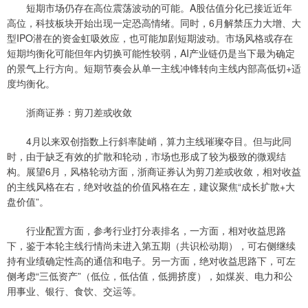
短期市场仍存在高位震荡波动的可能。A股估值分化已接近近年
高位，科技板块开始出现一定恐高情绪。同时，6月解禁压力大增、大
型IPO潜在的资金虹吸效应，也可能加剧短期波动。市场风格或存在
短期均衡化可能但年内切换可能性较弱，AI产业链仍是当下最为确定
的景气上行方向。短期节奏会从单一主线冲锋转向主线内部高低切+适
度均衡化。
浙商证券：剪刀差或收敛
4月以来双创指数上行斜率陡峭，算力主线璀璨夺目。但与此同
时，由于缺乏有效的扩散和轮动，市场也形成了较为极致的微观结
构。展望6月，风格轮动方面，浙商证券认为剪刀差或收敛，相对收益
的主线风格在右，绝对收益的价值风格在左，建议聚焦“成长扩散+大
盘价值”。
行业配置方面，参考行业打分表排名，一方面，相对收益思路
下，鉴于本轮主线行情尚未进入第五期（共识松动期），可右侧继续
持有业绩确定性高的通信和电子。另一方面，绝对收益思路下，可左
侧考虑“三低资产”（低位，低估值，低拥挤度），如煤炭、电力和公
用事业、银行、食饮、交运等。