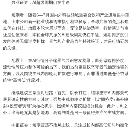
兴业证券：AI超级周期仍在半途
短期看，随着6—7月国内外科技领域重要会议和产业进展集中落
地、上市公司新一轮业绩和需求指引相继释放，全球共振的亮点和焦
点仍在科技。放眼本轮大周期而言，无论是从渗透率、行情演进节奏
还是估值来看，本轮全球共振的AI超级周期仍在半途。短期拥挤度引
发的休整无需过度担忧，景气和产业趋势的持续验证，才是行情延续
的关键。
配置上，在AI行情分子端景气共识愈发凝聚，而分母端拥挤度、
流动性等压力整体可控的当下，我们当前更建议坚守景气确定性强的
方向，以及围绕主线内部轮动扩散进行布局，而非通过降低仓位或系
统性“高切低”作应对。
继续建议三条应对思路：首先，以长打短，继续坚守AI内部景气
最具确定性的方向；其次，强势主线做轮动扩散，以“拥挤度+海外映
射+投资者调研”为核心抓手，围绕AI内部挖掘细分机会，此外，AI之
外，出海链尤其是新能源、高端制造是另一条值得关注的主线方向。
中银证券：短期震荡不改AI主线，关注成长内部高低切与均衡化