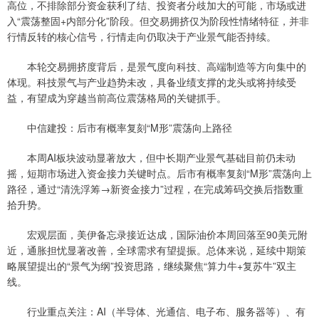
高位，不排除部分资金获利了结、投资者分歧加大的可能，市场或进
入“震荡整固+内部分化”阶段。但交易拥挤仅为阶段性情绪特征，并非
行情反转的核心信号，行情走向仍取决于产业景气能否持续。
本轮交易拥挤度背后，是景气度向科技、高端制造等方向集中的
体现。科技景气与产业趋势未改，具备业绩支撑的龙头或将持续受
益，有望成为穿越当前高位震荡格局的关键抓手。
中信建投：后市有概率复刻“M形”震荡向上路径
本周AI板块波动显著放大，但中长期产业景气基础目前仍未动
摇，短期市场进入资金接力关键时点。后市有概率复刻“M形”震荡向上
路径，通过“清洗浮筹→新资金接力”过程，在完成筹码交换后指数重
拾升势。
宏观层面，美伊备忘录接近达成，国际油价本周回落至90美元附
近，通胀担忧显著改善，全球需求有望提振。总体来说，延续中期策
略展望提出的“景气为纲”投资思路，继续聚焦“算力牛+复苏牛”双主
线。
行业重点关注：AI（半导体、光通信、电子布、服务器等）、有