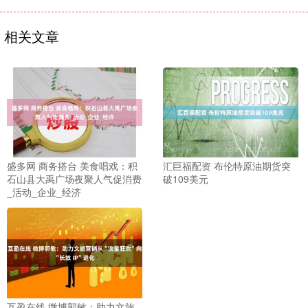
相关文章
盛多网 商务搭台 美食唱戏：积
汇巨福配资 布伦特原油期货突
石山县大禹广场夜聚人气促消费
破109美元
_活动_企业_经济
互盈在线 微博郭敏：助力文旅