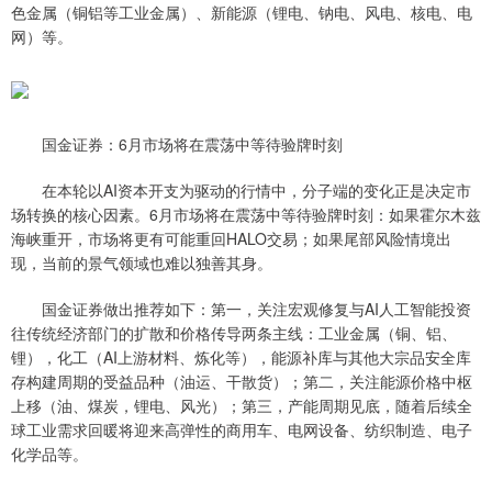
色金属（铜铝等工业金属）、新能源（锂电、钠电、风电、核电、电
网）等。
国金证券：6月市场将在震荡中等待验牌时刻
在本轮以AI资本开支为驱动的行情中，分子端的变化正是决定市
场转换的核心因素。6月市场将在震荡中等待验牌时刻：如果霍尔木兹
海峡重开，市场将更有可能重回HALO交易；如果尾部风险情境出
现，当前的景气领域也难以独善其身。
国金证券做出推荐如下：第一，关注宏观修复与AI人工智能投资
往传统经济部门的扩散和价格传导两条主线：工业金属（铜、铝、
锂），化工（AI上游材料、炼化等），能源补库与其他大宗品安全库
存构建周期的受益品种（油运、干散货）；第二，关注能源价格中枢
上移（油、煤炭，锂电、风光）；第三，产能周期见底，随着后续全
球工业需求回暖将迎来高弹性的商用车、电网设备、纺织制造、电子
化学品等。