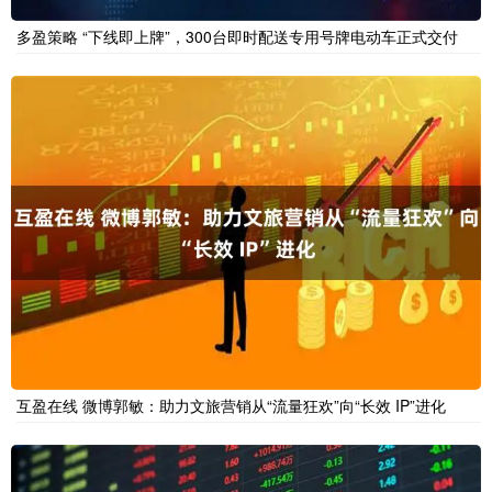
多盈策略 “下线即上牌”，300台即时配送专用号牌电动车正式交付
互盈在线 微博郭敏：助力文旅营销从“流量狂欢”向“长效 IP”进化