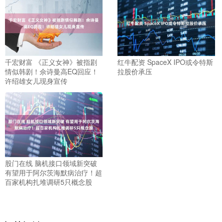
千宏财富 《正义女神》被指剧
红牛配资 SpaceX IPO或令特斯
情似韩剧！佘诗曼高EQ回应！
拉股价承压
许绍雄女儿现身宣传
股门在线 脑机接口领域新突破
有望用于阿尔茨海默病治疗！超
百家机构扎堆调研5只概念股