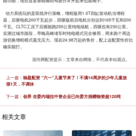
能功能，现在这套基础辅助驾驶日常开起来也挺顺手。
动力系统玩的是双线并行策略，增程版用1.5T四缸发动机当增程
器，后驱电机200千瓦起步，四驱版前后电机分别达到165千瓦和200
千瓦。CLTC工况下后驱能跑255公里纯电续航，四驱也有230公里。
实测过城市路段，早晚高峰堵车时纯电模式完全够用，周末跑个周边
游切换增程模式毫无压力。现在24.98万起的售价，配上这配置性价比
确实能打。
迎尚网配资提示：文章来自网络，不代表本站观点。
上一篇：
驰盈配资 “六一”儿童节来了！不满14周岁的少年儿童放
假1天，不调休
下一篇：
创界 在委内瑞拉中资企业已向委方捐赠物资超120吨
相关文章