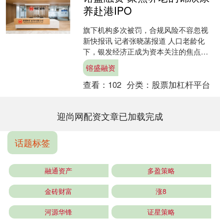
养赴港IPO
旗下机构多次被罚，合规风险不容忽视
新快报讯 记者张晓菡报道 人口老龄化
下，银发经济正成为资本关注的焦点。
日前，锦欣康养产业集团有限公司（下
镕盛融资
称“锦欣康养”）递表....
查看：
102
分类：
股票加杠杆平台
迎尚网配资文章已加载完成
话题标签
融通资产
多盈策略
金砖财富
涨8
河源华锋
证星策略