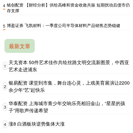
铭创配资 【财经分析】供给高峰和资金收敛共振 短期扰动后债市仍
4
存支撑
博盈证券 飞凯材料：一季度公司半导体材料产品销售态势稳健
5
最新文章
天戈资本 50件艺术佳作共绘丝路文明交流新图景，中西亚
1
艺术走进浦东
银易配资 课堂到市集，舞台连心灵，上戏美育展演让2200
2
余少年“艺”起快乐
华泰配资 上海城市青少年交响乐亮相旧金山，“星星的孩
3
子”用歌声传递希望
涨8 白酒板块逆势集体大涨
4